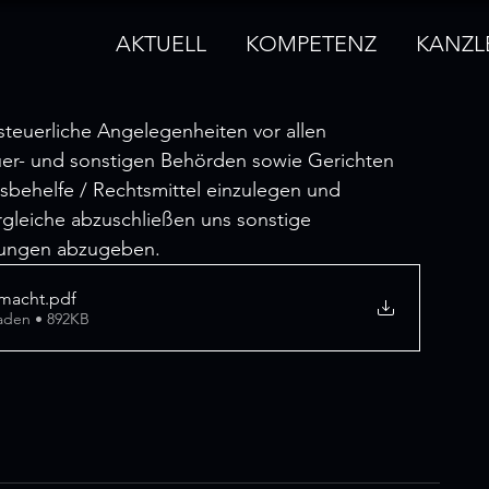
AKTUELL
KOMPETENZ
KANZL
teuerliche Angelegenheiten vor allen 
uer- und sonstigen Behörden sowie Gerichten 
tsbehelfe / Rechtsmittel einzulegen und 
gleiche abzuschließen uns sonstige 
ärungen abzugeben.
lmacht
.pdf
aden • 892KB